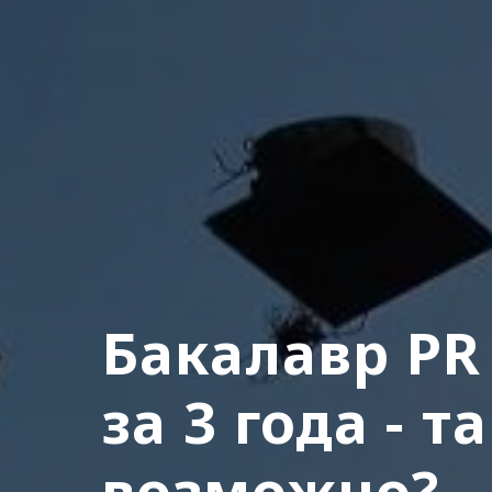
Бакалавр PR
за 3 года - т
возможно?