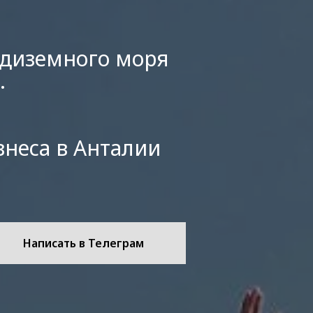
едиземного моря
.
знеса в Анталии
Написать в Телеграм