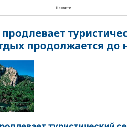
Новости
 продлевает туристиче
отдых продолжается до 
родлевает туристический се