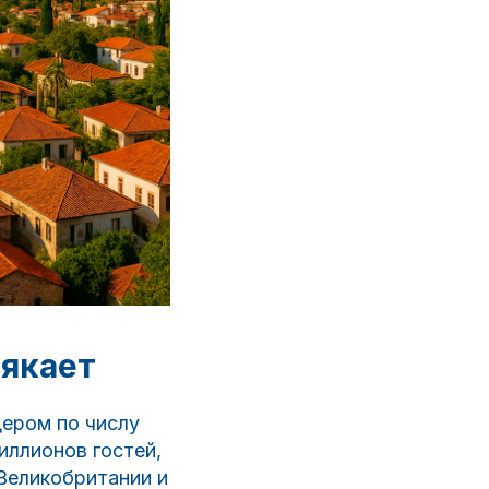
сякает
дером по числу
иллионов гостей,
Великобритании и