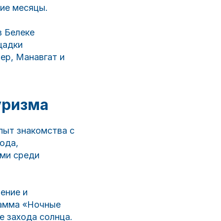
ие месяцы.
в Белеке
щадки
мер, Манавгат и
ChatApp
online
уризма
Мессенджеры
пыт знакомства с
Свяжитесь с нами через любой удобный
ода,
мессенджер!
ыми среди
WhatsApp
Telegram
ение и
рамма «Ночные
е захода солнца.