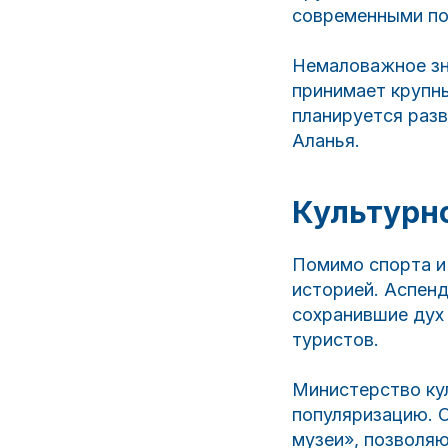
современными по
Немаловажное зн
принимает крупн
планируется разв
Аланья.
Культурно
Помимо спорта и 
историей. Аспенд
сохранившие дух
туристов.
Министерство кул
популяризацию. 
музеи», позволя