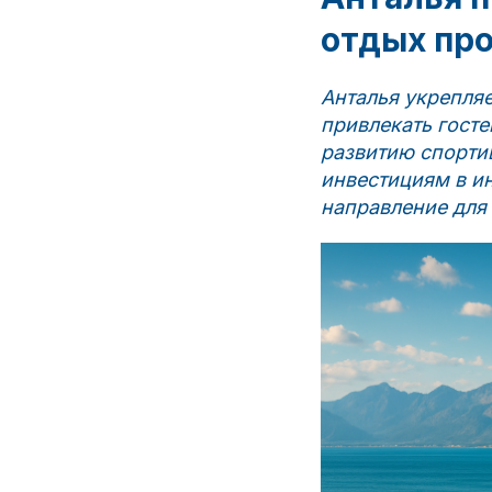
отдых пр
Анталья укрепля
привлекать госте
развитию спортив
инвестициям в и
направление для