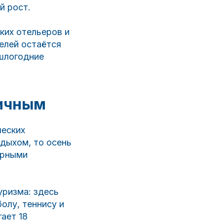
й рост.
ких отельеров и
елей остаётся
ошлогодние
дичным
ческих
дыхом, то осень
урными
уризма: здесь
олу, теннису и
ает 18