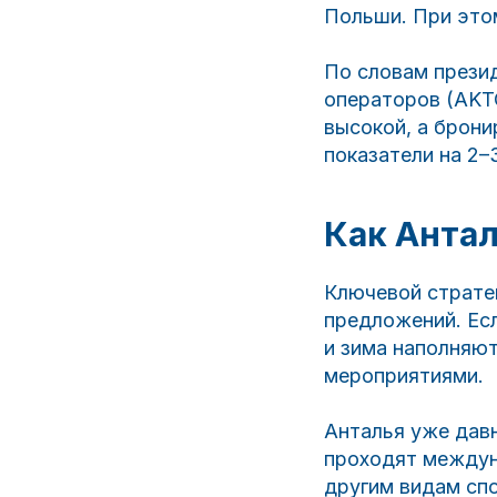
Польши. При это
По словам прези
операторов (AKTO
высокой, а брон
показатели на 2–
Как Анта
Ключевой страте
предложений. Ес
и зима наполняю
мероприятиями.
Анталья уже давн
проходят междун
другим видам спо