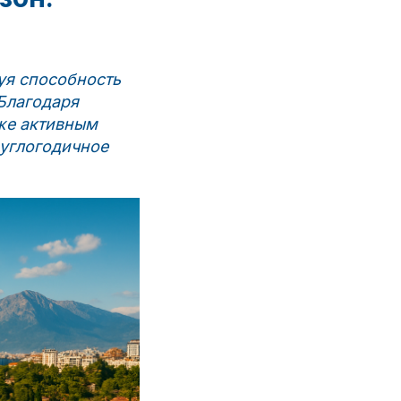
уя способность
 Благодаря
кже активным
руглогодичное