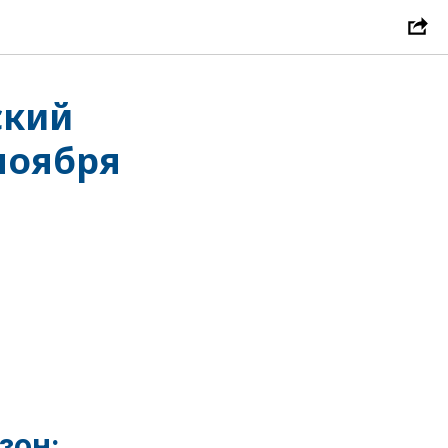
ский
ноября
зон: