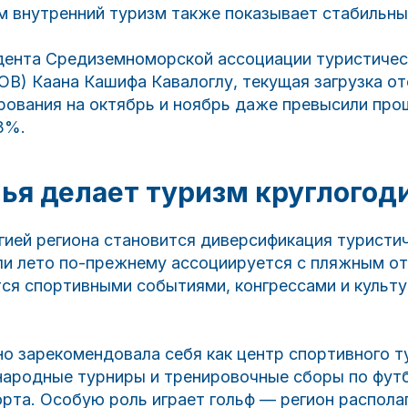
м внутренний туризм также показывает стабильны
дента Средиземноморской ассоциации туристичес
B) Каана Кашифа Кавалоглу, текущая загрузка от
ирования на октябрь и ноябрь даже превысили пр
3%.
лья делает туризм круглого
гией региона становится диверсификация туристи
ли лето по-прежнему ассоциируется с пляжным от
тся спортивными событиями, конгрессами и культ
о зарекомендовала себя как центр спортивного т
ародные турниры и тренировочные сборы по футб
рта. Особую роль играет гольф — регион располаг