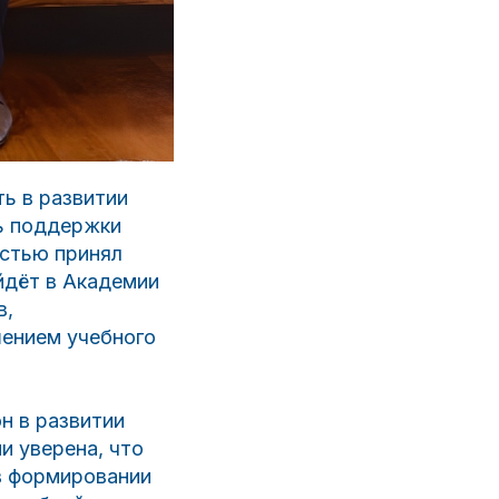
ChatApp
online
ь в развитии
Мессенджеры
ь поддержки
Свяжитесь с нами через любой удобный
остью принял
мессенджер!
йдёт в Академии
в,
WhatsApp
Telegram
шением учебного
н в развитии
и уверена, что
в формировании