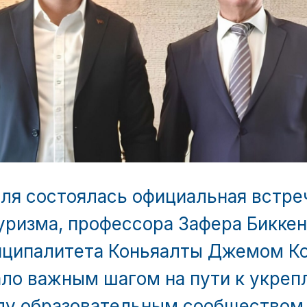
юля состоялась официальная встре
ризма, профессора Зафера Биккен
иципалитета Коньяалты Джемом Ко
ало важным шагом на пути к укре
ду образовательным сообществом