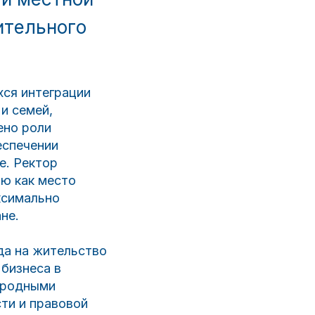
ительного
хся интеграции
и семей,
ено роли
еспечении
е. Ректор
ию как место
ксимально
не.
да на жительство
 бизнеса в
ародными
ти и правовой