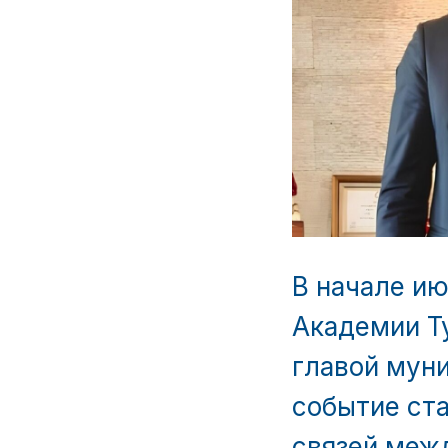
В начале и
Академии Ту
главой мун
событие ст
связей меж