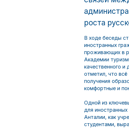
администра
роста русск
В ходе беседы с
иностранных граж
проживающих в р
Академии туризма
качественного и
отметил, что вс
получения образо
комфортные и пон
Одной из ключев
для иностранных 
Анталии, как уч
студентами, выр