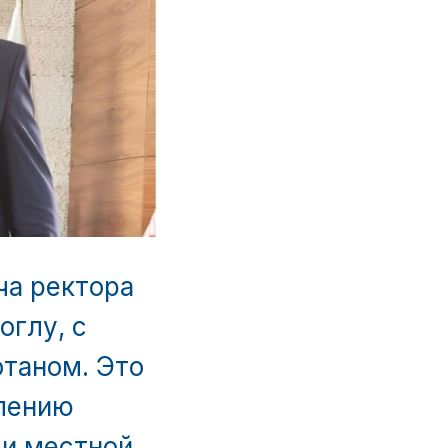
ча ректора
оглу, с
таном. Это
плению
 и местной