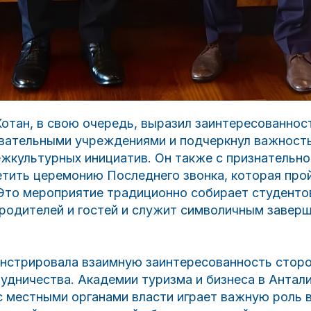
тан, в свою очередь, выразил заинтересованност
овательными учреждениями и подчеркнул важност
жкультурных инициатив. Он также с признательн
етить церемонию Последнего звонка, которая про
 Это мероприятие традиционно собирает студенто
 родителей и гостей и служит символичным завер
нстрировала взаимную заинтересованность сторо
удничества. Академии туризма и бизнеса в Антали
с местными органами власти играет важную роль 